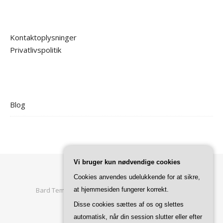
Kontaktoplysninger
Privatlivspolitik
Blog
Vi bruger kun nødvendige cookies
Cookies anvendes udelukkende for at sikre,
at hjemmesiden fungerer korrekt.
Bard Tema af
WP Royal
.
Forside
Privatlivspolitik
Disse cookies sættes af os og slettes
automatisk, når din session slutter eller efter