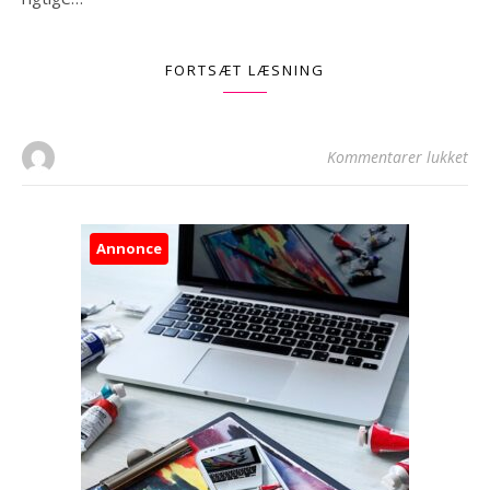
FORTSÆT LÆSNING
til
Kommentarer lukket
Annonce