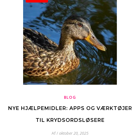
BLOG
NYE HJÆLPEMIDLER: APPS OG VÆRKTØJER
TIL KRYDSORDSLØSERE
Af
/
oktober 20, 2025