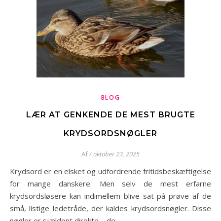
BLOG
LÆR AT GENKENDE DE MEST BRUGTE
KRYDSORDSNØGLER
Af
/
oktober 23, 2025
Krydsord er en elsket og udfordrende fritidsbeskæftigelse
for mange danskere. Men selv de mest erfarne
krydsordsløsere kan indimellem blive sat på prøve af de
små, listige ledetråde, der kaldes krydsordsnøgler. Disse
nøgler er sjældent direkte – de…