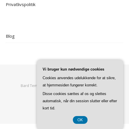
Privatlivspolitik
Blog
Vi bruger kun nødvendige cookies
Cookies anvendes udelukkende for at sikre,
at hjemmesiden fungerer korrekt.
Bard Tema af
WP Royal
.
Forside
Privatlivspolitik
Disse cookies sættes af os og slettes
automatisk, når din session slutter eller efter
TILBAGE TIL TOPPEN
kort tid.
OK
CVR 37407739