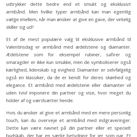
udtrykker dette bedre end et smukt og eksklusivt
armbånd. Men hvilke typer armbånd kan man egentlig
vælge imellem, når man ønsker at give en gave, der virkelig
skiller sig ud?
Et af de mest populære valg til eksklusive armbånd til
Valentinsdag er armbånd med ædelstene og diamanter.
Ædelstene som for eksempel rubiner, safirer og
smaragder er ikke kun smukke, men de symboliserer også
kærlighed, lidenskab og evighed. Diamanter er selvfølgelig
også en klassiker, da de er kendt for deres skønhed og
elegance. Et armbånd med ædelstene eller diamanter vil
uden tvivl imponere din partner og vise, hvor meget du
holder af og værdsætter hende.
Hvis du ønsker at give et armbånd med en mere personlig
touch, kan du overveje et armbånd med indgraveringer.
Dette kan være navnet på din partner eller et specielt
budskab, der har en særlig betydning for jer som par. Et