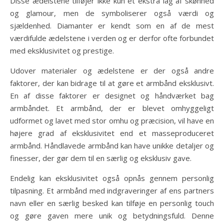
Disse ædelstene tilføjer ikke kun et ekstra lag af skønhed
og glamour, men de symboliserer også værdi og
sjældenhed. Diamanter er kendt som en af ​​de mest
værdifulde ædelstene i verden og er derfor ofte forbundet
med eksklusivitet og prestige.
Udover materialer og ædelstene er der også andre
faktorer, der kan bidrage til at gøre et armbånd eksklusivt.
En af disse faktorer er designet og håndværket bag
armbåndet. Et armbånd, der er blevet omhyggeligt
udformet og lavet med stor omhu og præcision, vil have en
højere grad af eksklusivitet end et masseproduceret
armbånd. Håndlavede armbånd kan have unikke detaljer og
finesser, der gør dem til en særlig og eksklusiv gave.
Endelig kan eksklusivitet også opnås gennem personlig
tilpasning. Et armbånd med indgraveringer af ens partners
navn eller en særlig besked kan tilføje en personlig touch
og gøre gaven mere unik og betydningsfuld. Denne