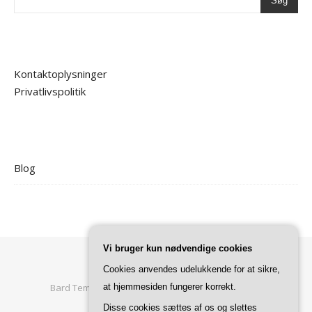
Søg
Kontaktoplysninger
Privatlivspolitik
Blog
Vi bruger kun nødvendige cookies
Cookies anvendes udelukkende for at sikre,
Bard Tema af
at hjemmesiden fungerer korrekt.
WP Royal
.
Forside
Privatlivspolitik
Disse cookies sættes af os og slettes