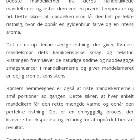
bedste mandelkerner fra deres håndplukkede
mandeltræer og rister dem ved en præcis temperatur og
tid. Dette sikrer, at mandelkernerne får den helt perfekte
ristning, hvor de opnår en gyldenbrun farve og en intens
aroma.
Det er netop denne særlige ristning, der giver Rømers
mandelsmør dets karakteristiske smag og tekstur.
Ristningen fremhæver de naturlige sødme og nøddeagtige
smagsnuancer i mandelkernerne og giver mandelsmøret
en dejlig cremet konsistens.
Rømers hemmelighed er også at riste mandelkernerne i
små portioner ad gangen. Dette sikrer, at hver enkelt
mandelkern får den rette mængde varme og opnår den
perfekte ristning. Det er en omhyggelig proces, der
kræver stor ekspertise og erfaring for at opnå det bedste
resultat.
Denne hemmelighed bag Rømers mandelsmør er en af