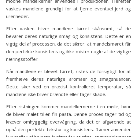
modne mandelkerner anvendes i produktionen. Herefter
vaskes mandlene grundigt for at fjerne eventuel jord og
urenheder.
Efter vasken bliver mandlene tørret skånsomt, så de
bevarer deres naturlige smag og konsistens. Dette er en
vigtig del af processen, da det sikrer, at mandelsmøret får
den perfekte konsistens og ikke mister nogle af de vigtige
næringsstoffer.
Når mandlene er blevet tørret, ristes de forsigtigt for at
fremhæve deres naturlige aromaer og smagsnuancer.
Dette sker ved en præcist kontrolleret temperatur, så
mandlene ikke bliver brændte eller tager skade.
Efter ristningen kommer mandelkernerne i en mølle, hvor
de bliver malet til en fin pasta. Denne proces tager tid og
kræver omhyggelig overvågning, da det er afgørende at
opnå den perfekte tekstur og konsistens. Rømer anvender
kun møller af højeste kvalitet for at sikre, at mandelsmøret