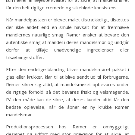
får den helt rigtige cremede og silkebløde konsistens.
Når mandelpastaen er blevet malet tilstrækkeligt, tilsættes
der ikke andet end en smule havsalt for at fremhæve
mandlernes naturlige smag. Rømer ønsker at bevare den
autentiske smag af mandel i deres mandelsmør og undgår
derfor at tilføje unødvendige ingredienser eller
tilsætningsstoffer.
Efter den endelige blanding bliver mandelsmøret pakket i
glas eller krukker, klar til at blive sendt ud til forbrugerne.
Rømer sikrer sig altid, at mandelsmøret opbevares under
de rigtige forhold, så det bevares friskt og velsmagende.
På den måde kan de sikre, at deres kunder altid får den
bedste oplevelse, når de åbner en ny krukke Rømer
mandelsmør.
Produktionsprocessen hos Rømer er omhyggeligt
designet og udført med stor præcision for at sikre, at