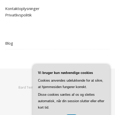
Kontaktoplysninger
Privatlivspolitik
Blog
Vi bruger kun nødvendige cookies
Cookies anvendes udelukkende for at sikre,
at hjemmesiden fungerer korrekt.
Bard Tema af
WP Royal
.
Forside
Privatlivspolitik
Disse cookies sættes af os og slettes
automatisk, når din session slutter eller efter
TILBAGE TIL TOPPEN
kort tid.