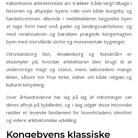
Københavns arkitektoniske arv trækker tråde langt tilbage i
historien og afspejler byens rolle som både kongeby og
handelscentrum. Allerede i middelalderen begyndte byen
at tage form med små gader og bindingsværkshuse, og
med renæssancen og barokken prægede kongemagten
byen med storslåede slotte og monumentale bygninger.
Christiansborg Slot, Amalienborg og Rundetårn er
eksempler på, hvordan arkitekturen blev brugt til at
understrege magt og status, mens købstadens mange
kirker, såsom Vor Frue Kirke, vidner om både religiøs og
kulturel betydning.
Over århundrederne har lag på lag af stilretninger sat
deres aftryk på bybilledet, og i dag udgør disse historiske
rødder et levende fundament for hovedstadens identitet
og videre arkitektoniske udvikling.
Kongebyens klassiske