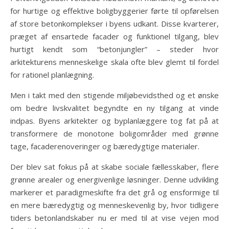
for hurtige og effektive boligbyggerier førte til opførelsen
af store betonkomplekser i byens udkant. Disse kvarterer,
præget af ensartede facader og funktionel tilgang, blev
hurtigt kendt som “betonjungler” – steder hvor
arkitekturens menneskelige skala ofte blev glemt til fordel
for rationel planlægning.
Men i takt med den stigende miljøbevidsthed og et ønske
om bedre livskvalitet begyndte en ny tilgang at vinde
indpas. Byens arkitekter og byplanlæggere tog fat på at
transformere de monotone boligområder med grønne
tage, facaderenoveringer og bæredygtige materialer.
Der blev sat fokus på at skabe sociale fællesskaber, flere
grønne arealer og energivenlige løsninger. Denne udvikling
markerer et paradigmeskifte fra det grå og ensformige til
en mere bæredygtig og menneskevenlig by, hvor tidligere
tiders betonlandskaber nu er med til at vise vejen mod