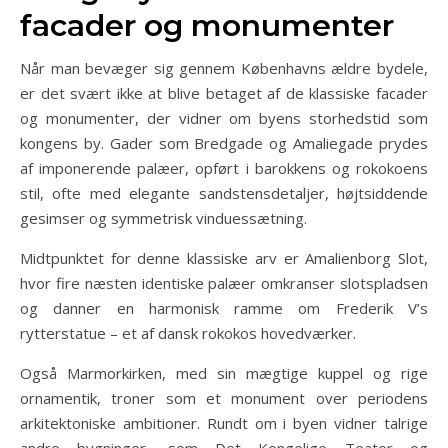
facader og monumenter
Når man bevæger sig gennem Københavns ældre bydele,
er det svært ikke at blive betaget af de klassiske facader
og monumenter, der vidner om byens storhedstid som
kongens by. Gader som Bredgade og Amaliegade prydes
af imponerende palæer, opført i barokkens og rokokoens
stil, ofte med elegante sandstensdetaljer, højtsiddende
gesimser og symmetrisk vinduessætning.
Midtpunktet for denne klassiske arv er Amalienborg Slot,
hvor fire næsten identiske palæer omkranser slotspladsen
og danner en harmonisk ramme om Frederik V’s
rytterstatue – et af dansk rokokos hovedværker.
Også Marmorkirken, med sin mægtige kuppel og rige
ornamentik, troner som et monument over periodens
arkitektoniske ambitioner. Rundt om i byen vidner talrige