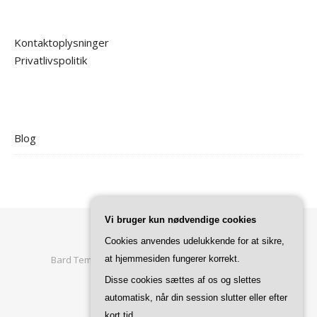
Kontaktoplysninger
Privatlivspolitik
Blog
Vi bruger kun nødvendige cookies
Cookies anvendes udelukkende for at sikre,
Bard Tema af
at hjemmesiden fungerer korrekt.
WP Royal
.
Forside
Privatlivspolitik
Disse cookies sættes af os og slettes
automatisk, når din session slutter eller efter
TILBAGE TIL TOPPEN
kort tid.