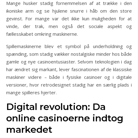
Mange husker stadig fornemmelsen af at trække i den
ikoniske arm og se hjulene snurre i håb om den store
gevinst. For mange var det ikke kun muligheden for at
vinde, der trak, men også det sociale aspekt og
fællesskabet omkring maskinerne.
Spillemaskinerne blev et symbol på underholdning og
spænding, som stadig vækker nostalgiske minder hos både
gamle og nye casinoentusiaster. Selvom teknologien i dag
har ændret sig markant, lever fascinationen af de klassiske
maskiner videre – både i fysiske casinoer og i digitale
versioner, hvor retrodesignet stadig har en særlig plads i
mange spilleres hjerter.
Digital revolution: Da
online casinoerne indtog
markedet