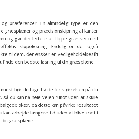
v og præferencer. En almindelig type er den
dre græsplæner og præcisionsklipning af kanter
røm og gør det lettere at klippe græsset med
fektiv klippeløsning. Endelig er der også
kte til dem, der ønsker en vedligeholdelsesfri
 finde den bedste løsning til din græsplæne.
emmest bør du tage højde for størrelsen på din
så du kan nå hele vejen rundt uden at skulle
bølgede skær, da dette kan påvirke resultatet
 kan arbejde længere tid uden at blive træt i
p din græsplæne.