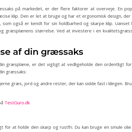
saks på markedet, er der flere faktorer at overveje. En popu
cise klip. Den er let at bruge og har et ergonomisk design, de
om også er kendt for sin holdbarhed og skarpe klip. Uanset h
g græsplænens størrelse. Ved at investere i en kvalitetsgræss
lse af din græssaks
in græsplæne, er det vigtigt at vedligeholde den ordentligt for 
 din græssaks:
rne græs, jord og andre rester, der kan sidde fast i klingen. Brug 
på
TestGuro.dk
 for at holde den skarp og rustfri. Du kan bruge en smule olie