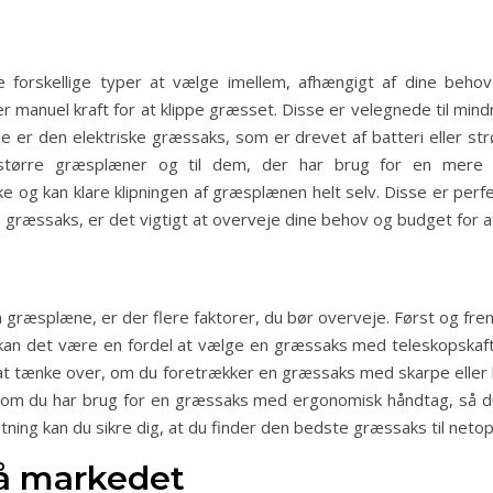
 forskellige typer at vælge imellem, afhængigt af dine beho
 manuel kraft for at klippe græsset. Disse er velegnede til min
e er den elektriske græssaks, som er drevet af batteri eller st
l større græsplæner og til dem, der har brug for en mere ef
og kan klare klipningen af græsplænen helt selv. Disse er perfe
 græssaks, er det vigtigt at overveje dine behov og budget for at
 græsplæne, er der flere faktorer, du bør overveje. Først og fr
an det være en fordel at vælge en græssaks med teleskopskaft, 
 at tænke over, om du foretrækker en græssaks med skarpe eller 
e, om du har brug for en græssaks med ergonomisk håndtag, så du
tning kan du sikre dig, at du finder den bedste græssaks til neto
å markedet