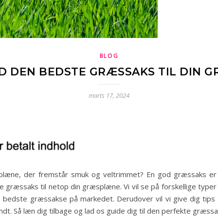
BLOG
ND DEN BEDSTE GRÆSSAKS TIL DIN
marts 17, 2024
æne, der fremstår smuk og veltrimmet? En god græssaks er nøg
 græssaks til netop din græsplæne. Vi vil se på forskellige type
bedste græssakse på markedet. Derudover vil vi give dig tips t
. Så læn dig tilbage og lad os guide dig til den perfekte græssak