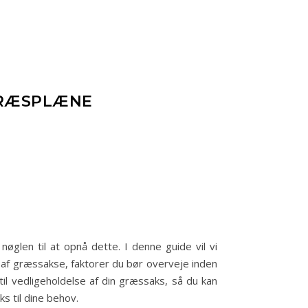
 GRÆSPLÆNE
len til at opnå dette. I denne guide vil vi
r af græssakse, faktorer du bør overveje inden
il vedligeholdelse af din græssaks, så du kan
s til dine behov.