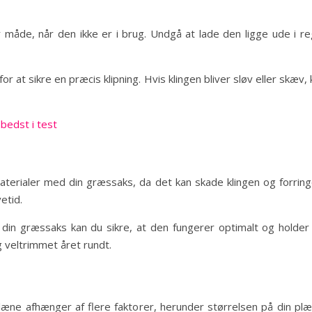
måde, når den ikke er i brug. Undgå at lade den ligge ude i regn
or at sikre en præcis klipning. Hvis klingen bliver sløv eller skæ
bedst i test
aterialer med din græssaks, da det kan skade klingen og forring
etid.
f din græssaks kan du sikre, at den fungerer optimalt og holder 
 veltrimmet året rundt.
læne afhænger af flere faktorer, herunder størrelsen på din plæ