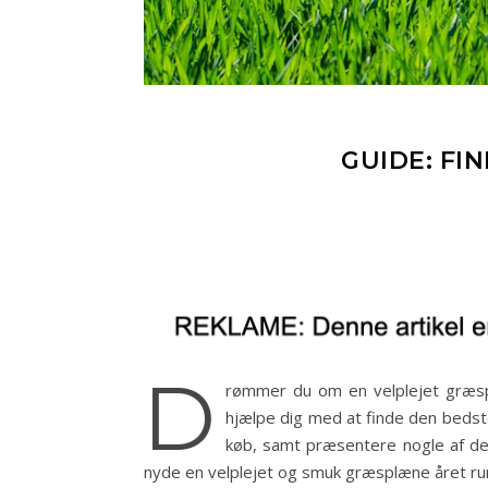
GUIDE: FI
D
rømmer du om en velplejet græspl
hjælpe dig med at finde den bedste
køb, samt præsentere nogle af de 
nyde en velplejet og smuk græsplæne året rundt