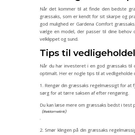
Når det kommer til at finde den bedste græs
græssaks, som er kendt for sit skarpe og præ
god mulighed er Gardena Comfort græssaks, s
vælge en model, der passer til dine behov o
velklippet og sund.
Tips til vedligeholde
Når du har investeret i en god græssaks til d
optimalt. Her er nogle tips til at vedligeholde
1. Rengør din græssaks regelmæssigt for at fje
sørg for at tørre saksen af efter rengøring.
Du kan læse mere om græssaks bedst i test 
.
2. Smør klingen på din græssaks regelmæssigt