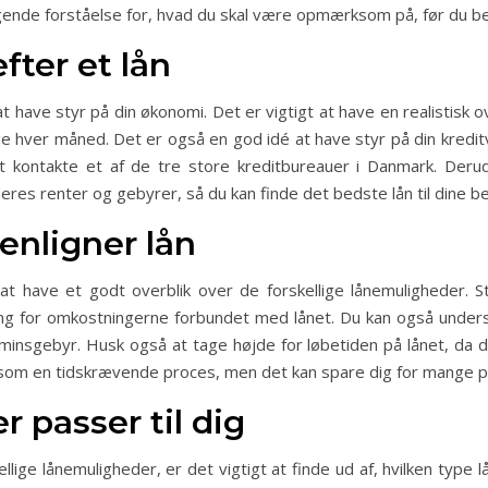
ende forståelse for, hvad du skal være opmærksom på, før du be
efter et lån
 at have styr på din økonomi. Det er vigtigt at have en realistisk
ge hver måned. Det er også en god idé at have styr på din kreditv
at kontakte et af de tre store kreditbureauer i Danmark. De
eres renter og gebyrer, så du kan finde det bedste lån til dine 
nligner lån
 at have et godt overblik over de forskellige lånemuligheder
dning for omkostningerne forbundet med lånet. Du kan også unde
minsgebyr. Husk også at tage højde for løbetiden på lånet, da 
 som en tidskrævende proces, men det kan spare dig for mange pe
r passer til dig
ige lånemuligheder, er det vigtigt at finde ud af, hvilken type l