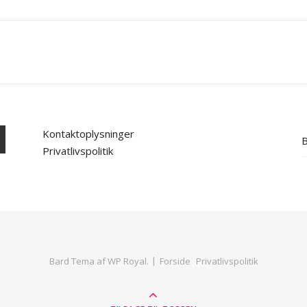
Kontaktoplysninger
B
Privatlivspolitik
Bard Tema af
WP Royal
.
Forside
Privatlivspolitik