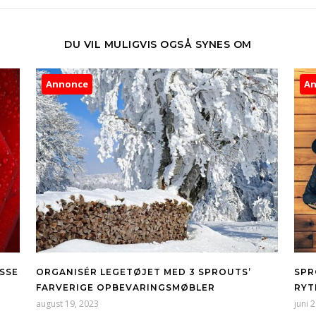
DU VIL MULIGVIS OGSÅ SYNES OM
Annonce
A
SSE
ORGANISÉR LEGETØJET MED 3 SPROUTS’
SPR
FARVERIGE OPBEVARINGSMØBLER
RYT
august 19, 2023
juni 