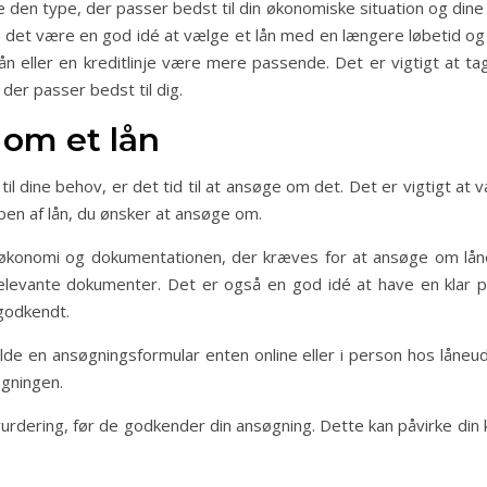
ge den type, der passer bedst til din økonomiske situation og dine 
kan det være en god idé at vælge et lån med en længere løbetid og
klån eller en kreditlinje være mere passende. Det er vigtigt at t
der passer bedst til dig.
 om et lån
 til dine behov, er det tid til at ansøge om det. Det er vigtigt
pen af lån, du ønsker at ansøge om.
 økonomi og dokumentationen, der kræves for at ansøge om låne
levante dokumenter. Det er også en god idé at have en klar plan
 godkendt.
de en ansøgningsformular enten online eller i person hos låneudb
øgningen.
rdering, før de godkender din ansøgning. Dette kan påvirke din 