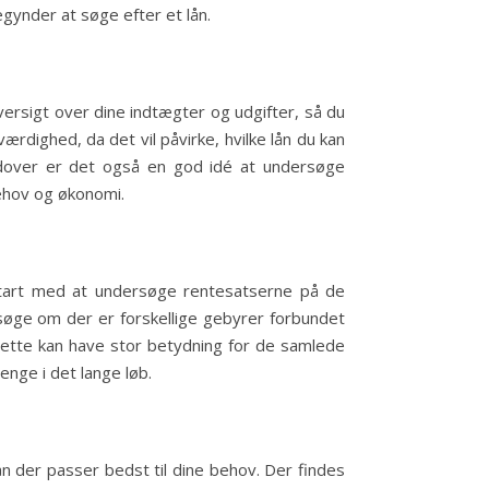
gynder at søge efter et lån.
 oversigt over dine indtægter og udgifter, så du
ærdighed, da det vil påvirke, hvilke lån du kan
rudover er det også en god idé at undersøge
behov og økonomi.
. Start med at undersøge rentesatserne på de
rsøge om der er forskellige gebyrer forbundet
dette kan have stor betydning for de samlede
nge i det lange løb.
ån der passer bedst til dine behov. Der findes