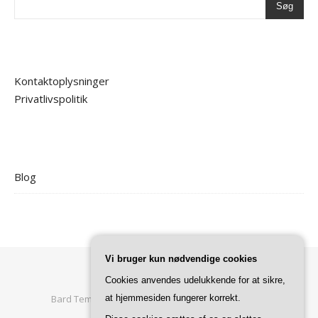
Søg
Kontaktoplysninger
Privatlivspolitik
Blog
Vi bruger kun nødvendige cookies
Cookies anvendes udelukkende for at sikre,
at hjemmesiden fungerer korrekt.
Bard Tema af
WP Royal
.
Forside
Privatlivspolitik