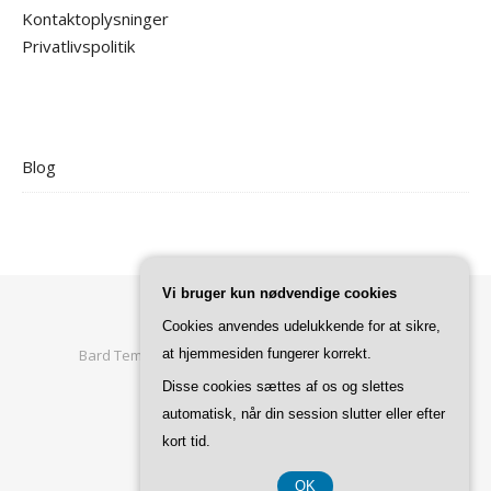
Kontaktoplysninger
Privatlivspolitik
Blog
Vi bruger kun nødvendige cookies
Cookies anvendes udelukkende for at sikre,
Bard Tema af
at hjemmesiden fungerer korrekt.
WP Royal
.
Forside
Privatlivspolitik
Disse cookies sættes af os og slettes
automatisk, når din session slutter eller efter
TILBAGE TIL TOPPEN
kort tid.
OK