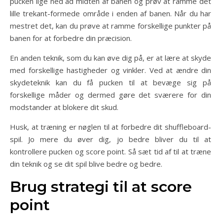
pucken lige ned ad midten af banen og prøv at ramme det
lille trekant-formede område i enden af banen. Når du har
mestret det, kan du prøve at ramme forskellige punkter på
banen for at forbedre din præcision.
En anden teknik, som du kan øve dig på, er at lære at skyde
med forskellige hastigheder og vinkler. Ved at ændre din
skydeteknik kan du få pucken til at bevæge sig på
forskellige måder og dermed gøre det sværere for din
modstander at blokere dit skud.
Husk, at træning er nøglen til at forbedre dit shuffleboard-
spil. Jo mere du øver dig, jo bedre bliver du til at
kontrollere pucken og score point. Så sæt tid af til at træne
din teknik og se dit spil blive bedre og bedre.
Brug strategi til at score
point