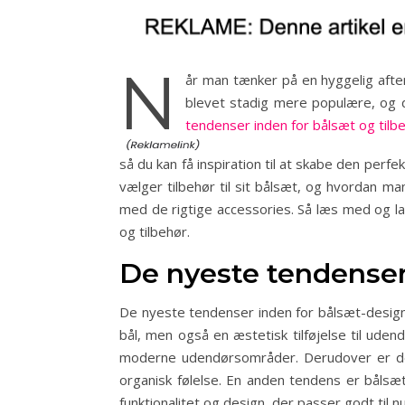
N
år man tænker på en hyggelig aften
blevet stadig mere populære, og d
tendenser inden for bålsæt og tilb
så du kan få inspiration til at skabe den perfe
vælger tilbehør til sit bålsæt, og hvordan ma
med de rigtige accessories. Så læs med og lad
og tilbehør.
De nyeste tendenser
De nyeste tendenser inden for bålsæt-design 
bål, men også en æstetisk tilføjelse til udend
moderne udendørsområder. Derudover er der 
organisk følelse. En anden tendens er bålsæt
funktionalitet og design, der passer godt til 