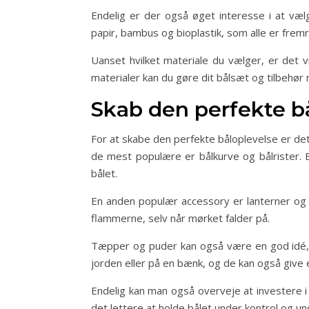
Endelig er der også øget interesse i at væl
papir, bambus og bioplastik, som alle er frem
Uanset hvilket materiale du vælger, er det 
materialer kan du gøre dit bålsæt og tilbehør
Skab den perfekte b
For at skabe den perfekte båloplevelse er det
de mest populære er bålkurve og bålrister. B
bålet.
En anden populær accessory er lanterner og 
flammerne, selv når mørket falder på.
Tæpper og puder kan også være en god idé, i
jorden eller på en bænk, og de kan også give 
Endelig kan man også overveje at investere i 
det lettere at holde bålet under kontrol og un