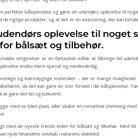
perfekte båloplevelse og gøre sin udendørs oplevelse til noget 
e rigtige produkter, og at det er en investering, der kan betale
udendørs oplevelse til noget 
for bålsæt og tilbehør.
smukke omgivelser er en fantastisk måde at tilbringe tid ude
 oplevelse endnu mere speciel og mindeværdig.
ljøvenlige og bæredygtige materialer – der er mange muligheder 
ilbehøret, da det kan gøre en stor forskel i din båloplevelse. Tæn
il at gøre det let og bekvemt.
hygge med en blød plaid, eller skabe en romantisk stemning med 
se.
ligt med de nyeste trends inden for bålsæt og tilbehør. Med de
kan nyde hinandens selskab i naturens skønhed.