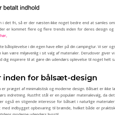
 i det fri, så er der næsten ikke noget bedre end at samles om
er er kommet flere og flere trends inden for deres design og fu
ehør,
kte båloplevelse i din egen have eller på din campingtur. Vi ser o
n kan være miljøvenlig i sit valg af materialer. Derudover giver v
 dig inspirere til at gøre din udendørs oplevelse til noget helt
 inden for bålsæt-design
er præget af minimalistisk og moderne design. Bålsæt er ikke læ
ørs indretning. Rustfrit stål er en populær materialevalg, da det
også en stigende interesse for bålsæt i naturlige materiale
 med indbygget opbevaring til brænde, hvilket både er praktisk
nutidens moderne udendørs livsstil.