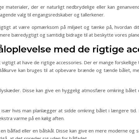
ge materialer, der er naturligt nedbrydelige eller kan genanven
ragende valg til engangsredskaber og tallerkener.
vigtigt at være opmærksom på miljøet og tænke på, hvordan dit 
 mere bæredygtigt og samtidig bidrage til at beskytte vores plane
åloplevelse med de rigtige ac
 vigtigt at have de rigtige accessories. Der er mange forskellig
ålkurve kan bruges til at opbevare brænde og tænde bålet, mens
lyskæder. Disse kan give en hyggelig atmosfære omkring bålet 
sær hvis man planlægger at sidde omkring bålet i længere tid.
ekstra varme på en kølig aften.
en bålfad eller en bålskål. Disse kan give en mere moderne og stil
dgå, at det spreder sig uden for bålfadet.