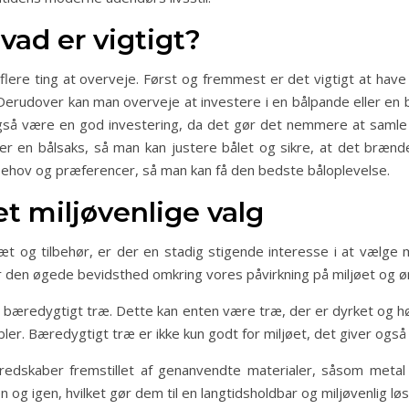
Hvad er vigtigt?
r flere ting at overveje. Først og fremmest er det vigtigt at have
Derudover kan man overveje at investere i en bålpande eller en b
 også være en god investering, da det gør det nemmere at samle 
er en bålsaks, så man kan justere bålet og sikre, at det brænder 
 behov og præferencer, så man kan få den bedste båloplevelse.
et miljøvenlige valg
sæt og tilbehør, er der en stadig stigende interesse i at vælge
 er den øgede bevidsthed omkring vores påvirkning på miljøet og 
e bæredygtigt træ. Dette kan enten være træ, der er dyrket og hø
er. Bæredygtigt træ er ikke kun godt for miljøet, det giver også 
edskaber fremstillet af genanvendte materialer, såsom metal f
 og igen, hvilket gør dem til en langtidsholdbar og miljøvenlig løs