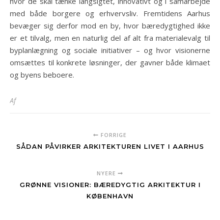
hvor de skal tænke langsigtet, innovativt og i samarbejde
med både borgere og erhvervsliv. Fremtidens Aarhus
bevæger sig derfor mod en by, hvor bæredygtighed ikke
er et tilvalg, men en naturlig del af alt fra materialevalg til
byplanlægning og sociale initiativer – og hvor visionerne
omsættes til konkrete løsninger, der gavner både klimaet
og byens beboere.
Af
FORRIGE
SÅDAN PÅVIRKER ARKITEKTUREN LIVET I AARHUS
NYERE
GRØNNE VISIONER: BÆREDYGTIG ARKITEKTUR I
KØBENHAVN