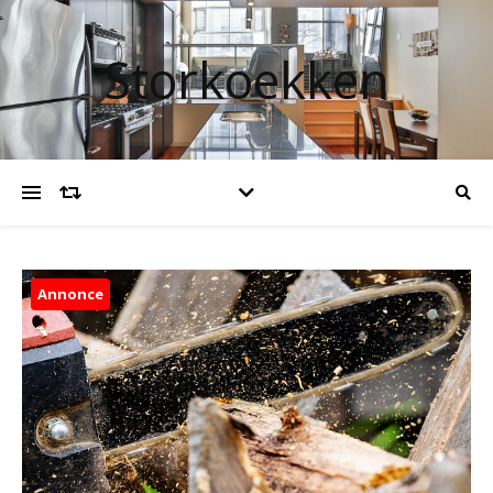
Storkoekken
Annonce