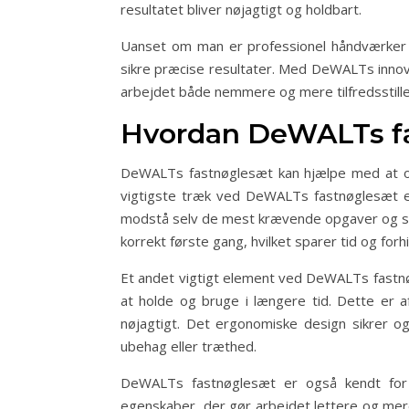
resultatet bliver nøjagtigt og holdbart.
Uanset om man er professionel håndværker el
sikre præcise resultater. Med DeWALTs innov
arbejdet både nemmere og mere tilfredsstill
Hvordan DeWALTs fa
DeWALTs fastnøglesæt kan hjælpe med at opn
vigtigste træk ved DeWALTs fastnøglesæt er 
modstå selv de mest krævende opgaver og stad
korrekt første gang, hvilket sparer tid og forh
Et andet vigtigt element ved DeWALTs fastnø
at holde og bruge i længere tid. Dette er a
nøjagtigt. Det ergonomiske design sikrer og
ubehag eller træthed.
DeWALTs fastnøglesæt er også kendt for d
egenskaber, der gør arbejdet lettere og mer