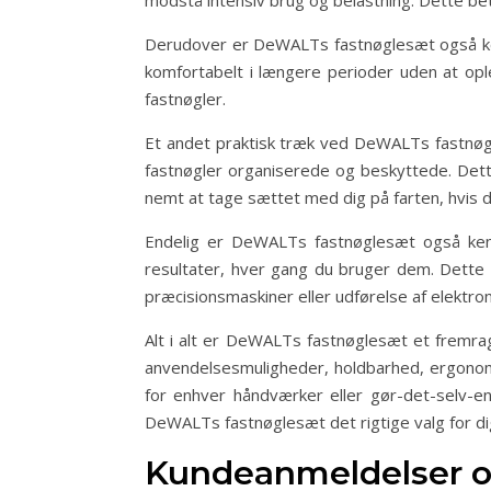
modstå intensiv brug og belastning. Dette betyd
Derudover er DeWALTs fastnøglesæt også kend
komfortabelt i længere perioder uden at ople
fastnøgler.
Et andet praktisk træk ved DeWALTs fastnøgl
fastnøgler organiserede og beskyttede. Dette
nemt at tage sættet med dig på farten, hvis d
Endelig er DeWALTs fastnøglesæt også kendt 
resultater, hver gang du bruger dem. Dette e
præcisionsmaskiner eller udførelse af elektron
Alt i alt er DeWALTs fastnøglesæt et fremra
anvendelsesmuligheder, holdbarhed, ergonomi
for enhver håndværker eller gør-det-selv-ent
DeWALTs fastnøglesæt det rigtige valg for di
Kundeanmeldelser o