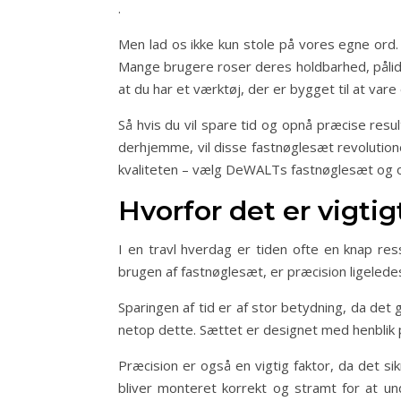
.
Men lad os ikke kun stole på vores egne ord.
Mange brugere roser deres holdbarhed, pålid
at du har et værktøj, der er bygget til at var
Så hvis du vil spare tid og opnå præcise res
derhjemme, vil disse fastnøglesæt revolution
kvaliteten – vælg DeWALTs fastnøglesæt og op
Hvorfor det er vigtig
I en travl hverdag er tiden ofte en knap re
brugen af fastnøglesæt, er præcision ligelede
Sparingen af tid er af stor betydning, da de
netop dette. Sættet er designet med henblik p
Præcision er også en vigtig faktor, da det si
bliver monteret korrekt og stramt for at un