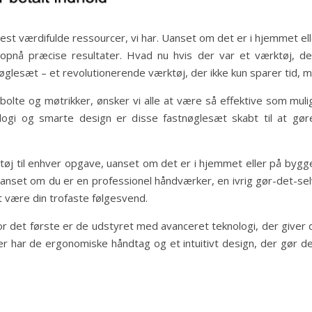
mest værdifulde ressourcer, vi har. Uanset om det er i hjemmet ell
opnå præcise resultater. Hvad nu hvis der var et værktøj, 
lesæt – et revolutionerende værktøj, der ikke kun sparer tid, m
 bolte og møtrikker, ønsker vi alle at være så effektive som mul
logi og smarte design er disse fastnøglesæt skabt til at gø
j til enhver opgave, uanset om det er i hjemmet eller på bygg
 Uanset om du er en professionel håndværker, en ivrig gør-det-selv
være din trofaste følgesvend.
det første er de udstyret med avanceret teknologi, der giver d
r har de ergonomiske håndtag og et intuitivt design, der gør 