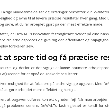
 Talrige kundeanmeldelser og erfaringer bekræfter kun kvalitet
elighed og evne til at levere præcise resultater hver gang. Med
e og sikre, at du får arbejdet gjort på den mest effektive måde.
ultater, er DeWALTs innovative fastnøglesæt svaret på dine bønn
ere din arbejdsproces og give dig den effektivitet og nøjagtigh
lev forskellen selv.
t at spare tid og få præcise re
ssource, og derfor er det vigtigt at kunne optimere arbejdsproc
s afgørende for at opnå de ønskede resultater.
t giver mulighed for at fokusere på andre vigtige opgaver. Med
å at gøre arbejdet mere effektivt og hurtigt.
krer, at opgaven udføres korrekt og uden fejl. Når man arbejder 
dgå problemer senere. DeWALTs fastnøglesæt er kendt for sin hø