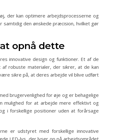
ktøj, der kan optimere arbejdsprocesserne og
 samtidig den ønskede præcision, hvilket gør
at opnå dette
s innovative design og funktioner. Et af de
af robuste materialer, der sikrer, at de kan
e sikre på, at deres arbejde vil blive udført
med brugervenlighed for øje og er behagelige
en mulighed for at arbejde mere effektivt og
g i forskellige positioner uden at forårsage
ne er udstyret med forskellige innovative
gede LED-lys, der lyser op på arbejdsområdet