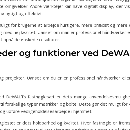
e omgivelser. Andre værktøjer kan have digitalt display, der vise
øjagtigt og effektivt.
igt for brugerne at arbejde hurtigere, mere præcist og mere eff
og med høj kvalitet. Uanset om man er professionel håndværker ell
at opnå de ønskede resultater.
der og funktioner ved DeWA
,
og projekter. Uanset om du er en professionel håndværker eller
d DeWALTs fastnøglesæt er dets mange anvendelsesmulighed
 til forskellige typer møtrikker og bolte. Dette gør det muligt for 
er og udføre vedligeholdelsesarbejde i hjemmet.
esæt er dets holdbarhed og kvalitet. Hver fastnøgle er fremstille