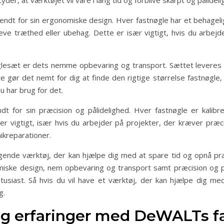
er, at værktøjet vil vare i lang tid og forblive skarpt og pålideli
t for sin ergonomiske design. Hver fastnøgle har et behageligt
ve træthed eller ubehag. Dette er især vigtigt, hvis du arbejd
esæt er dets nemme opbevaring og transport. Sættet leveres i
 gør det nemt for dig at finde den rigtige størrelse fastnøgle,
u har brug for det.
for sin præcision og pålidelighed. Hver fastnøgle er kalibrer
r vigtigt, især hvis du arbejder på projekter, der kræver præc
ikreparationer.
gende værktøj, der kan hjælpe dig med at spare tid og opnå præ
ske design, nem opbevaring og transport samt præcision og pål
usiast. Så hvis du vil have et værktøj, der kan hjælpe dig med 
g.
g erfaringer med DeWALTs f