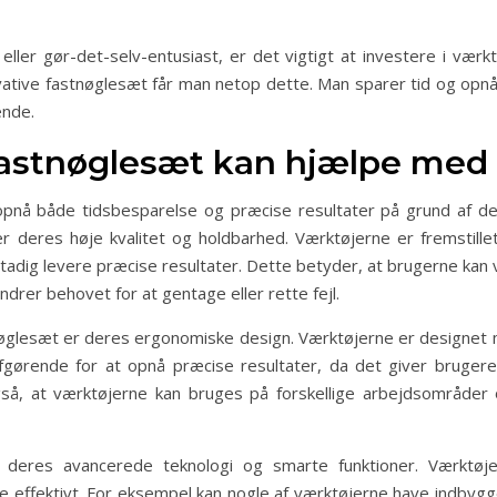
ler gør-det-selv-entusiast, er det vigtigt at investere i vær
ative fastnøglesæt får man netop dette. Man sparer tid og opnår
ende.
stnøglesæt kan hjælpe med 
å både tidsbesparelse og præcise resultater på grund af dere
deres høje kvalitet og holdbarhed. Værktøjerne er fremstillet 
ig levere præcise resultater. Dette betyder, at brugerne kan vær
indrer behovet for at gentage eller rette fejl.
glesæt er deres ergonomiske design. Værktøjerne er designet 
fgørende for at opnå præcise resultater, da det giver bruger
så, at værktøjerne kan bruges på forskellige arbejdsområder o
eres avancerede teknologi og smarte funktioner. Værktøjer
e effektivt. For eksempel kan nogle af værktøjerne have indbyg