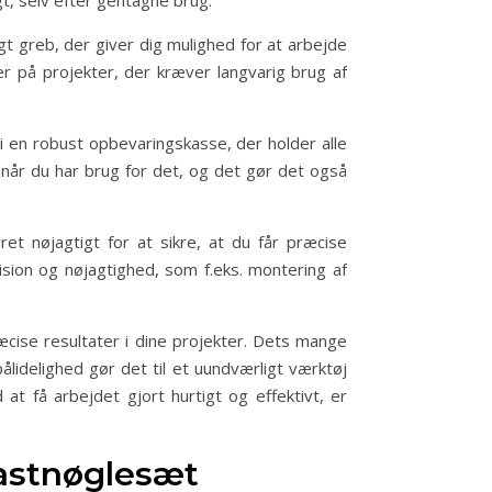
gt, selv efter gentagne brug.
 greb, der giver dig mulighed for at arbejde
er på projekter, der kræver langvarig brug af
 en robust opbevaringskasse, der holder alle
 når du har brug for det, og det gør det også
et nøjagtigt for at sikre, at du får præcise
ision og nøjagtighed, som f.eks. montering af
cise resultater i dine projekter. Dets mange
idelighed gør det til et uundværligt værktøj
at få arbejdet gjort hurtigt og effektivt, er
astnøglesæt